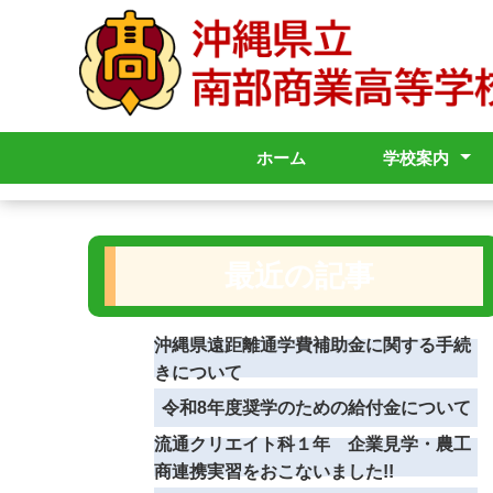
ホーム
学校案内
校長挨拶
学校沿革
校章・校歌
学校内規
学校要覧
グランドデザ
学校いじめ防
学校いじめ防
学校評価
学校感染症
学校パンフレ
シラバス
アクセス
各種申請
学校評議員運
基本方針
基本方針「概
最近の記事
沖縄県遠距離通学費補助金に関する手続
きについて
令和8年度奨学のための給付金について
流通クリエイト科１年 企業見学・農工
商連携実習をおこないました!!