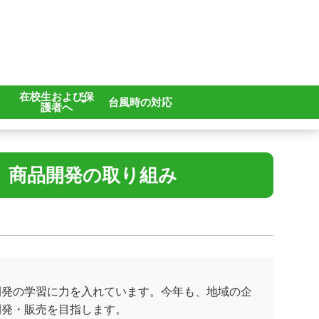
在校生および保
台風時の対応
護者へ
各種申請
学校感染症
 商品開発の取り組み
開発の学習に力を入れています。今年も、地域の企
開発・販売を目指します。