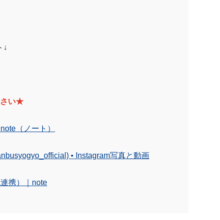
ト↓
下さい★
ote（ノート）
gyo_official) • Instagram写真と動画
携）｜note