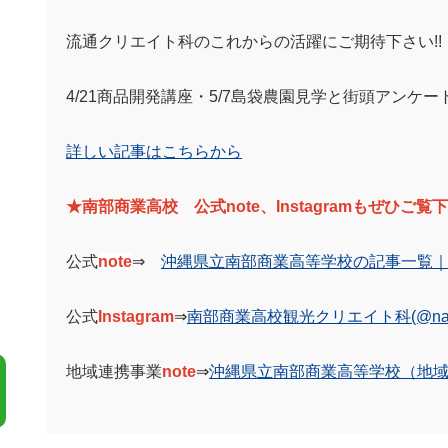
流通クリエイト科のこれからの活躍にご期待下さい!!
4/21商品開発講座・5/7島袋農園見学と街頭アンケー
詳しい記事はこちらから
★南部商業高校 公式note、Instagramもぜひご覧
公式
note
⇒
沖縄県立南部商業高等学校の記事一覧｜n
公式
Instagram
⇒
南部商業高校観光クリエイト科(@nanbusyo
地域連携事業
note
⇒
沖縄県立南部商業高等学校（地域連