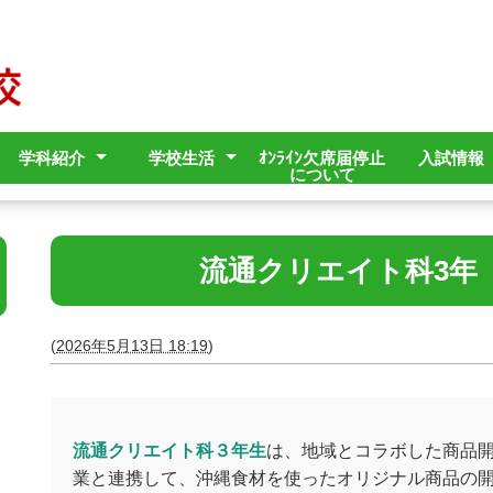
学科紹介
学校生活
ｵﾝﾗｲﾝ欠席届停止
入試情報
について
イン
止対策
止対策
ット
営状況
流通ｸﾘｴｲﾄ科
オフィスｸﾘｴｲﾄ科
デジタルｸﾘｴｲﾄ科
観光ｸﾘｴｲﾄ科
行事予定
学校行事
部活動・同好会
進路状況（過年度）
取得可能な資格試験
県外・海外研修
生徒指導に関するき
略版」
まりと規程
流通クリエイト科3年
(
2026年5月13日 18:19
)
流通クリエイト科３年生
は、地域とコラボした商品
業と連携して、沖縄食材を使ったオリジナル商品の