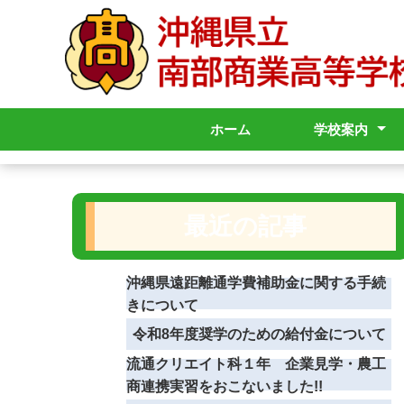
ホーム
学校案内
校長挨拶
学校沿革
校章・校歌
学校内規
学校要覧
グランドデザ
学校いじめ防
学校いじめ防
学校評価
学校感染症
学校パンフレ
シラバス
アクセス
各種申請
学校評議員運
基本方針
基本方針「概
最近の記事
沖縄県遠距離通学費補助金に関する手続
きについて
令和8年度奨学のための給付金について
流通クリエイト科１年 企業見学・農工
商連携実習をおこないました!!