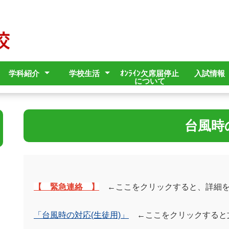
学科紹介
学校生活
ｵﾝﾗｲﾝ欠席届停止
入試情報
について
イン
止対策
止対策
ット
営状況
流通ｸﾘｴｲﾄ科
オフィスｸﾘｴｲﾄ科
デジタルｸﾘｴｲﾄ科
観光ｸﾘｴｲﾄ科
行事予定
学校行事
部活動・同好会
進路状況（過年度）
取得可能な資格試験
県外・海外研修
生徒指導に関するき
略版」
まりと規程
台風時
【 緊急連絡 】
←ここをクリックすると、詳細
「台風時の対応(生徒用)」
←ここをクリックすると