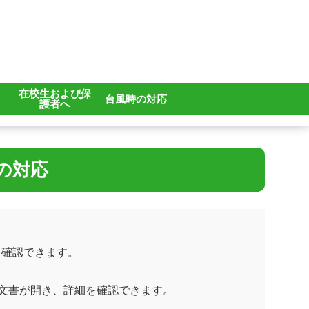
在校生および保
台風時の対応
護者へ
各種申請
学校感染症
の対応
を確認できます。
文書が開き、詳細を確認できます。