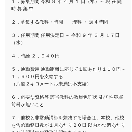
１．募集期間 令和 ８ 年 ４ 月 １ 日（水）～ 現 在 随
時 募 集 中
２．募集する教科・時間 理科 ・ 週４時間
３．任用期間 任用決定日 ～ 令和 ９ 年 ３ 月 １７日
（水）
４．時給 ２，９４０円
５．通勤費用 通勤距離に応じて１回あたり１１０円～
１，９００円を支給する
（片道２キロメートル未満は不支給）
６．必要な資格等 該当教科の教員免許状 及び 性犯罪
前科が無いこと
７．他校と非常勤講師を兼務する場合は、本校、他校
を含め勤務日数が１月あたり２０日 以内かつ週あたり