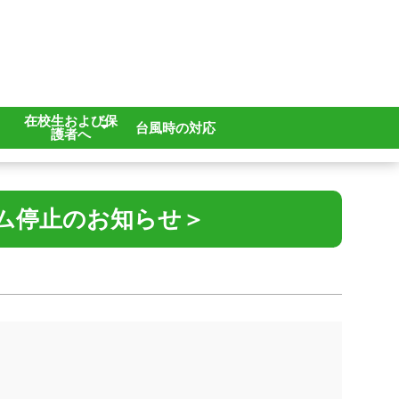
在校生および保
台風時の対応
護者へ
各種申請
学校感染症
ム停止のお知らせ＞