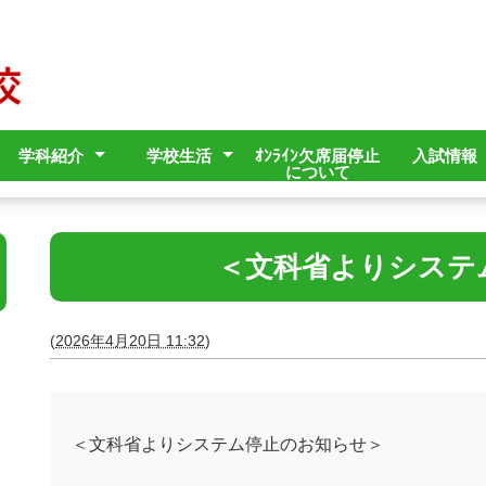
学科紹介
学校生活
ｵﾝﾗｲﾝ欠席届停止
入試情報
について
イン
止対策
止対策
ット
営状況
流通ｸﾘｴｲﾄ科
オフィスｸﾘｴｲﾄ科
デジタルｸﾘｴｲﾄ科
観光ｸﾘｴｲﾄ科
行事予定
学校行事
部活動・同好会
進路状況（過年度）
取得可能な資格試験
県外・海外研修
生徒指導に関するき
略版」
まりと規程
＜文科省よりシステ
(
2026年4月20日 11:32
)
＜文科省よりシステム停止のお知らせ＞