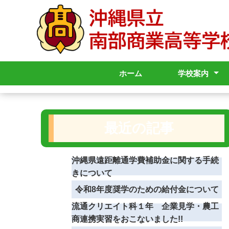
ホーム
学校案内
校長挨拶
学校沿革
校章・校歌
学校内規
学校要覧
グランドデザ
学校いじめ防
学校いじめ防
学校評価
学校感染症
学校パンフレ
シラバス
アクセス
各種申請
学校評議員運
基本方針
基本方針「概
最近の記事
沖縄県遠距離通学費補助金に関する手続
きについて
令和8年度奨学のための給付金について
流通クリエイト科１年 企業見学・農工
商連携実習をおこないました!!