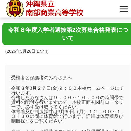
令和８年度入学者選抜第2次募集合格発表につ
いて
(
2026年3月26日 17:44
)
受検者と保護者のみなさまへ
令和８年
3
月２７日
(
金
)
９：００本校ホームページにて
行います。
合格したみなさんは９：００～１０：００の時間帯で
資料の配付を行いますので、本校正面玄関前ロータリ
ーで、必ず受け取ってください。
体育着及び制服採寸は
3
月
30
日（月）１２：００～１
３：３０の間に体育館で行います。詳細は体育着及び
制服採寸をご覧ください。